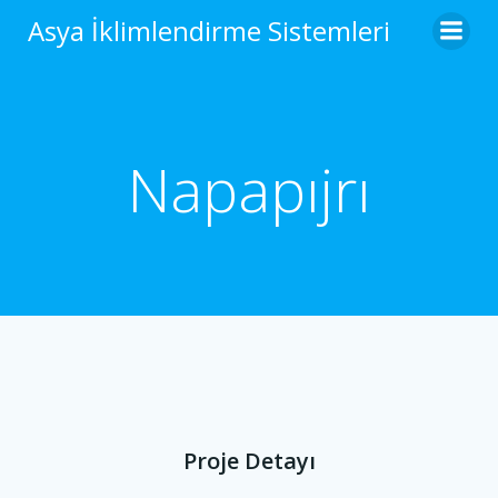
Asya İklimlendirme Sistemleri
Napapıjrı
Proje Detayı